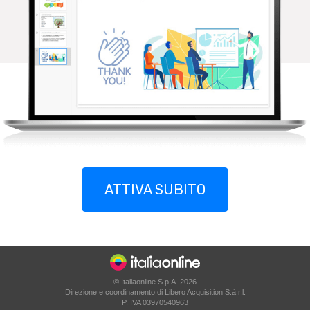
ATTIVA SUBITO
© Italiaonline S.p.A. 2026
Direzione e coordinamento di Libero Acquisition S.à r.l.
P. IVA 03970540963